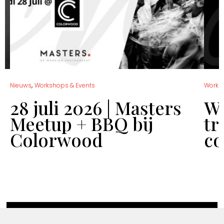
,
Nieuws
Workshops & Events
Works
28 juli 2026 | Masters
Wo
Meetup + BBQ bij
tr
Colorwood
co