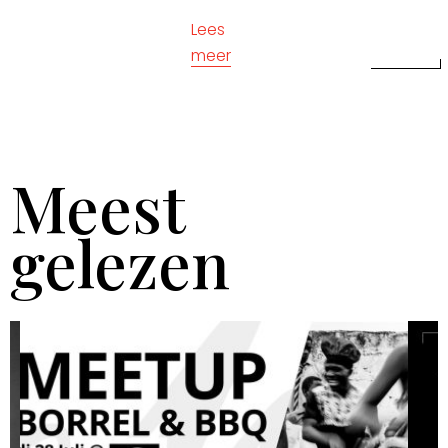
Lees
meer
Meest
gelezen