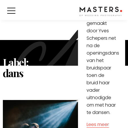
dad
Deze foto is
gemaakt
door Yves
Schepers net
na de
openingsdans
Label:
van het
bruidspaar
dans
toen de
bruid haar
vader
uitnodigde
om met haar
te dansen.
Lees meer