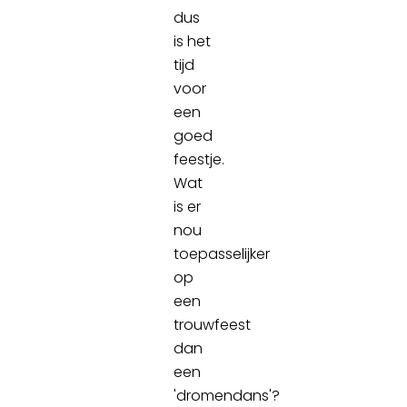
dus
is het
tijd
voor
een
goed
feestje.
Wat
is er
nou
toepasselijker
op
een
trouwfeest
dan
een
'dromendans'?