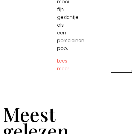
mooi
fijn
gezichtje
als
een
porseleinen
pop.
Lees
meer
Meest
gelezen