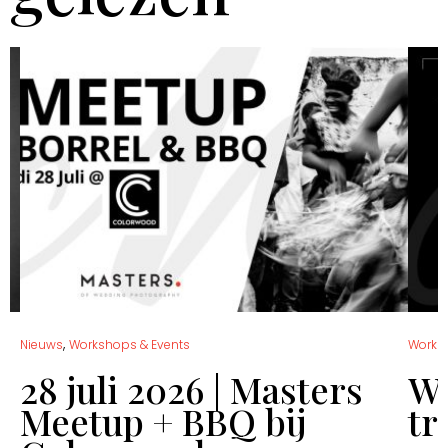
,
Nieuws
Workshops & Events
Works
28 juli 2026 | Masters
Wo
Meetup + BBQ bij
tr