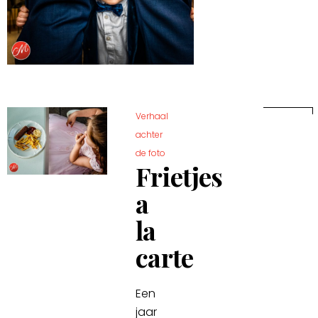
Verhaal
achter
de foto
Frietjes
a
la
carte
Een
jaar