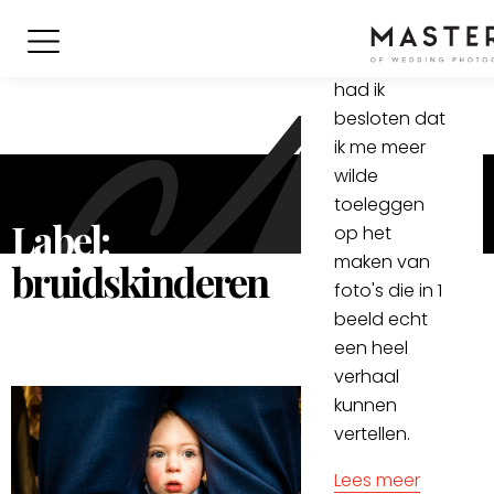
deze bruiloft
mocht
vastleggen,
had ik
besloten dat
ik me meer
wilde
toeleggen
Label:
op het
maken van
bruidskinderen
foto's die in 1
beeld echt
een heel
verhaal
kunnen
vertellen.
Lees meer