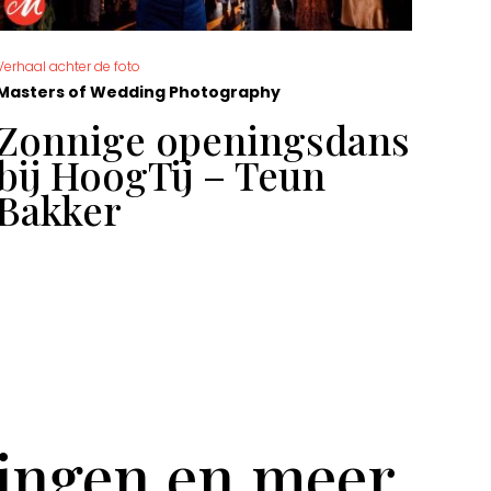
Verhaal achter de foto
De moo
Masters of Wedding Photography
Mast
Zonnige openingsdans
Ge
bij HoogTij – Teun
Sa
Bakker
tingen en meer