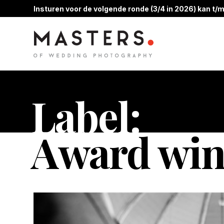
Insturen voor de volgende ronde (3/4 in 2026) kan t/m
Label:
Award win