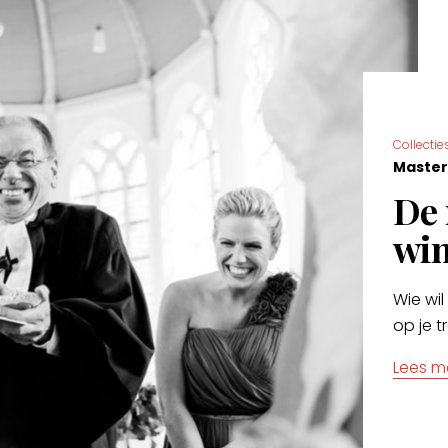
Collectie
Master
De 
win
Wie wil
op je 
Lees m