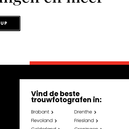
 UP
Vind de beste
trouwfotografen in:
Brabant
Drenthe
Flevoland
Friesland