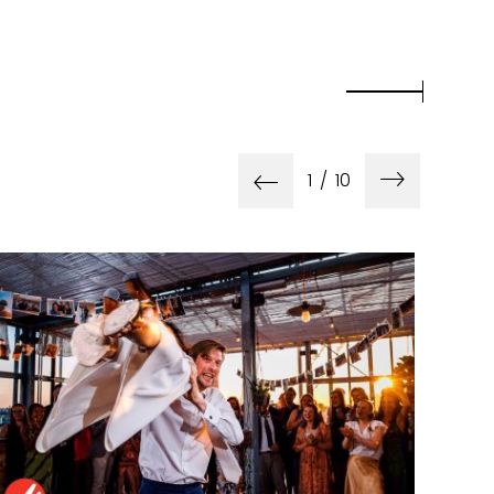
1
/
10