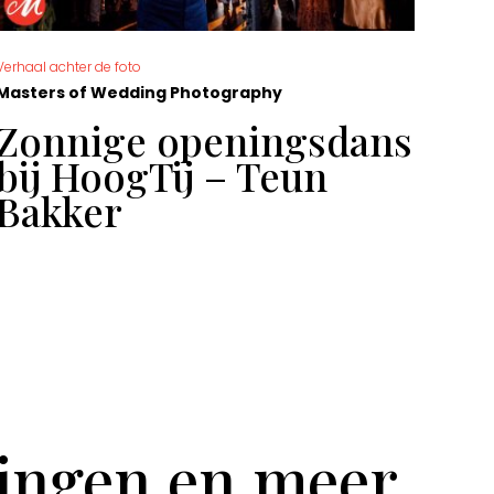
Verhaal achter de foto
De moo
Masters of Wedding Photography
Mast
Zonnige openingsdans
Ge
bij HoogTij – Teun
Sa
Bakker
tingen en meer