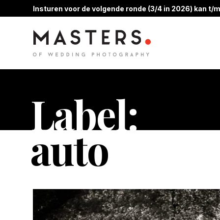
Insturen voor de volgende ronde (3/4 in 2026) kan t/m
Label:
auto