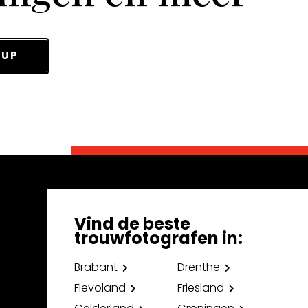
 UP
Vind de beste
trouwfotografen in:
Brabant
Drenthe
Flevoland
Friesland