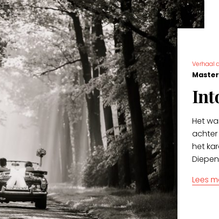
Verhaal a
Master
Int
Het wa
achter
het kar
Diepen
Lees m