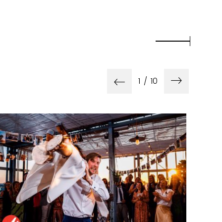
1
/
10