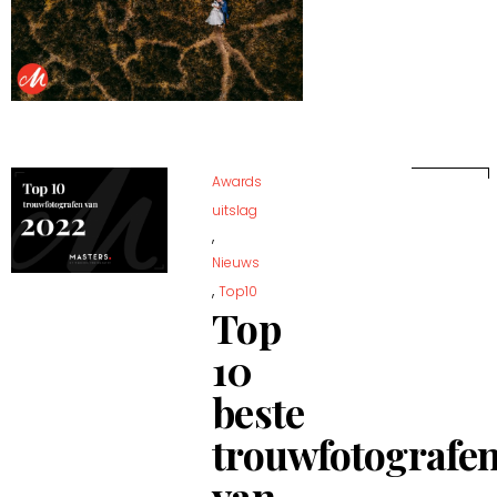
Awards
uitslag
,
Nieuws
,
Top10
Top
10
beste
trouwfotografe
van