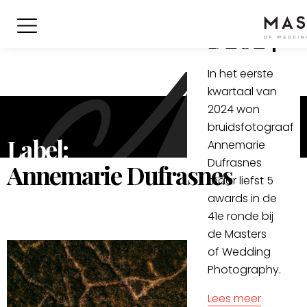
kwartaal
1/2024
In het eerste
kwartaal van
2024 won
bruidsfotograaf
Label:
Annemarie
Dufrasnes
Annemarie Dufrasnes
maar liefst 5
awards in de
41e ronde bij
de Masters
of Wedding
Photography.
Lees meer