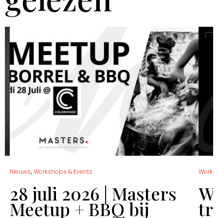
,
Nieuws
Workshops & Events
Works
28 juli 2026 | Masters
Wo
Meetup + BBQ bij
tr