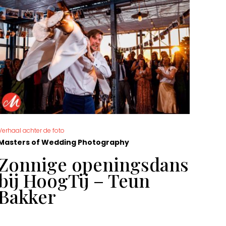
Verhaal achter de foto
De moo
Masters of Wedding Photography
Mast
Zonnige openingsdans
Ge
bij HoogTij – Teun
Sa
Bakker