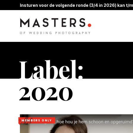
Insturen voor de volgende ronde (3/4 in 2026) kan t/m
Label:
2020
MEMBERS ONLY