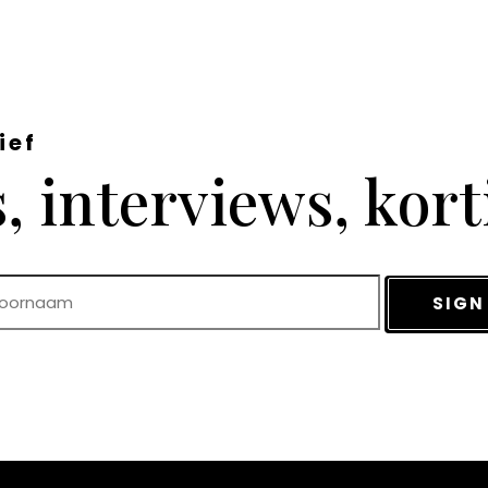
ief
 interviews, kor
SIGN