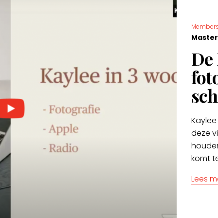
Members
Master
De 
fot
sch
Kaylee 
deze v
houden
komt t
Lees m