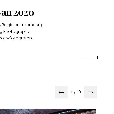
van 2020
, Belgie en Luxemburg
ing Photography
 trouwfotografen
1
/
10