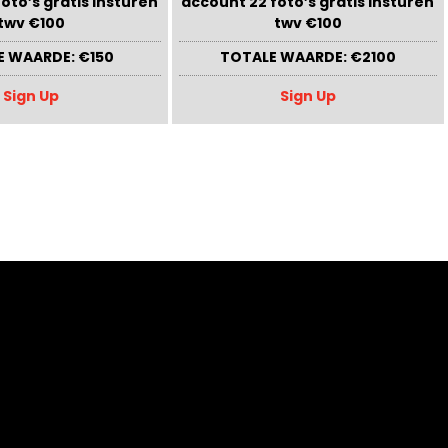
oto’s gratis insturen
account 22 foto’s gratis insturen
twv €100
twv €100
E WAARDE: €150
TOTALE WAARDE: €2100
Sign Up
Sign Up