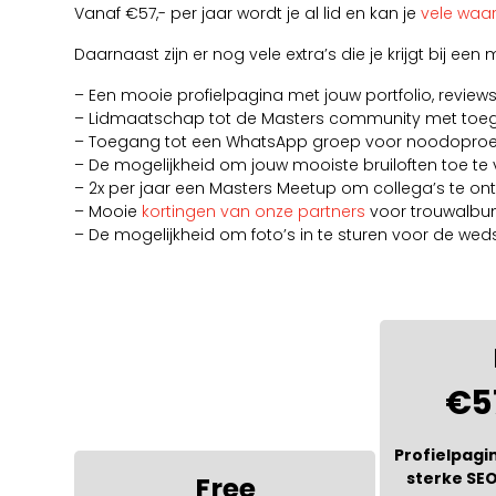
Vanaf €57,- per jaar wordt je al lid en kan je
vele waar
Daarnaast zijn er nog vele extra’s die je krijgt bij ee
– Een mooie profielpagina met jouw portfolio, review
– Lidmaatschap tot de Masters community met toegan
– Toegang tot een WhatsApp groep voor noodoproepen
– De mogelijkheid om jouw mooiste bruiloften toe t
– 2x per jaar een Masters Meetup om collega’s te ont
– Mooie
kortingen van onze partners
voor trouwalbum
– De mogelijkheid om foto’s in te sturen voor de wedstr
€5
Profielpagin
sterke SEO
Free