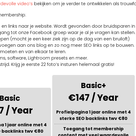
devolle video’s
bekijken om je verder te ontwikkelen als trouwf
n membership:
s en links naar je website. Wordt gevonden door bruidsparen in
g tot onze Facebook groep waar je al je vragen kan stellen.
 (mocht je een keer ziek zijn op de dag van een bruiloft)
e voegen aan ons blog en zo nog meer SEO links op te bouwen.
moeten en van elkaar te leren.
s, software, Lightroom presets en meer.
ijd. Krijg je eerste 22 foto’s insturen helemaal gratis!
Basic+
€147 / Year
Basic
7 / Year
Profielpagina 1 jaar online met 4
sterke SEO backlinks twv €80
a 1 jaar online met 4
Toegang tot membership
 backlinks twv €80
content met veel waardevolle