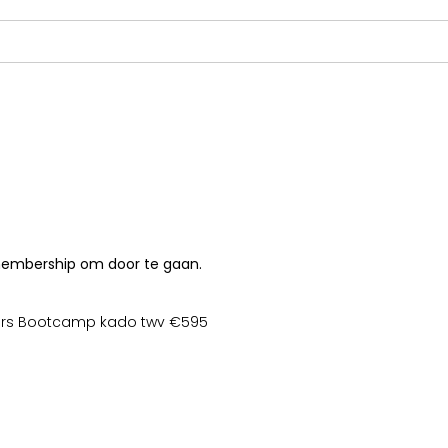
 membership om door te gaan.
ters Bootcamp kado twv €595