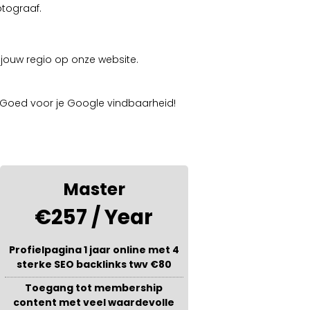
otograaf.
 jouw regio op onze website.
 Goed voor je Google vindbaarheid!
Master
€257 / Year
Profielpagina 1 jaar online met 4
sterke SEO backlinks twv €80
Toegang tot membership
content met veel waardevolle