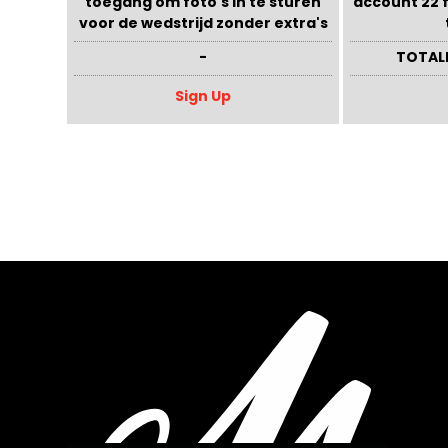
toegang om foto's in te sturen
account 22 f
voor de wedstrijd zonder extra's
-
TOTAL
Sign Up