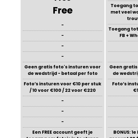
Toegang t
Free
met veel wa
tro
-
Toegang to
-
FB + W
-
-
Geen gratis foto's insturen voor
Geen gratis
de wedstrijd - betaal per foto
de wedstri
Foto’s insturen voor €10 per stuk
Foto’s ins
/ 10 voor €100 / 22 voor €220
€
-
-
-
Een FREE account geeft je
BONUS: 1e