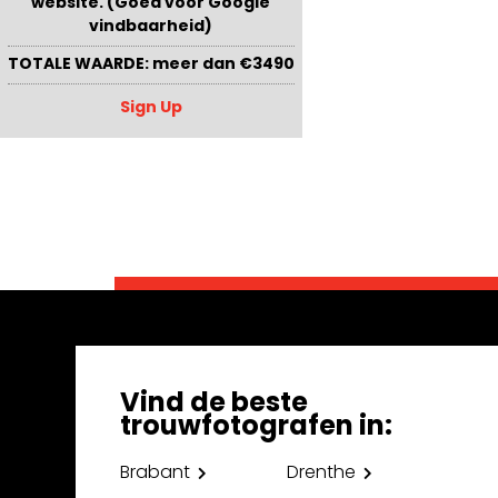
website. (Goed voor Google
vindbaarheid)
TOTALE WAARDE: meer dan €3490
Sign Up
Vind de beste
trouwfotografen in:
Brabant
Drenthe