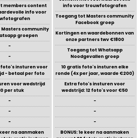
ot members content
info voor trouwfotografen
ardevolle info voor
Toegang tot Masters community
uwfotografen
Facebook groep
t Masters community
Kortingen en waardebonnen van
hatsapp groepen
onze partners twv €1800
-
Toegang tot Whatsapp
-
Noodgevallen groep
 foto's insturen voor
10 gratis foto's insturen elke
jd - betaal per foto
ronde (4x per jaar, waarde €200)
turen voor wedstrijd
Extra foto's insturen voor
10 per stuk
wedstrijd: 12 foto's voor €50
-
-
-
-
-
-
 keer na aanmaken
BONUS: 1e keer na aanmaken